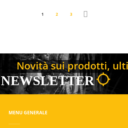
1
2
3
Novità sui prodotti, ulti
NEWSLETTER
MENU GENERALE