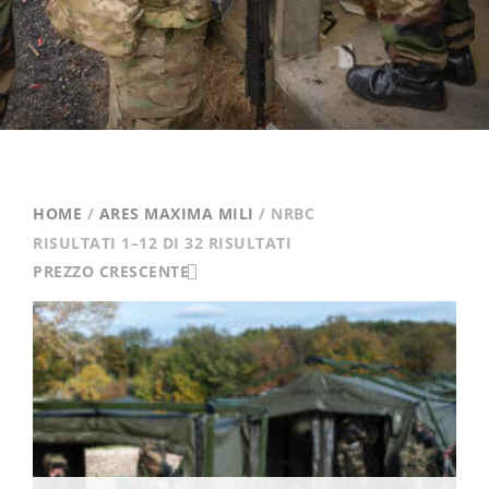
HOME
/
ARES MAXIMA MILI
/ NRBC
ORDINATI
RISULTATI 1–12 DI 32 RISULTATI
PER
PREZZO CRESCENTE
PREZZO
CRESCENTE