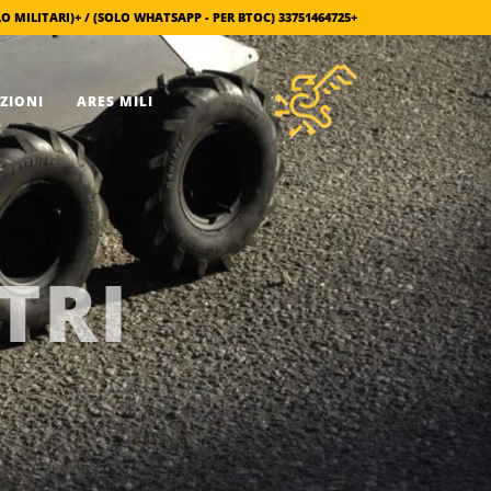
+33751464725 (SOLO WHATSAPP - PER BTOC) / +380666516456 (SOLO MILITARI)
INFORMAZIONI
ARES MILI
TRI