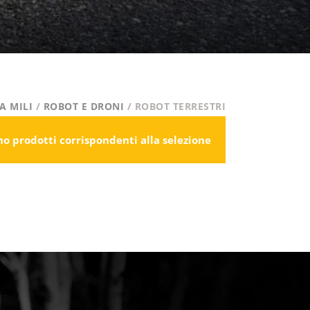
A MILI
/
ROBOT E DRONI
/ ROBOT TERRESTRI
no prodotti corrispondenti alla selezione.