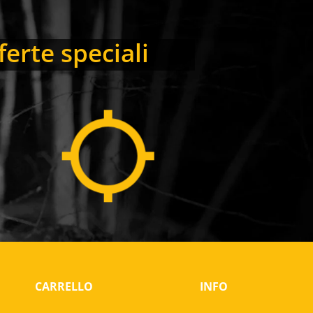
ferte speciali
CARRELLO
INFO