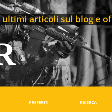
ultimi articoli sul blog e of
R
I
PREFERITI
RICERCA